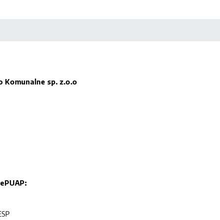
 Komunalne sp. z.o.o
 ePUAP:
ESP