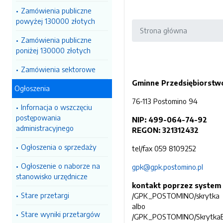
Zamówienia publiczne
powyżej 130000 złotych
Strona główna
Zamówienia publiczne
poniżej 130000 złotych
Zamówienia sektorowe
Gminne Przedsiębiorstwo
Ogłoszenia
76-113 Postomino 94
Infornacja o wszczęciu
postępowania
NIP: 499-064-74-92
administracyjnego
REGON: 321312432
Ogłoszenia o sprzedaży
tel/fax 059 8109252
Ogłoszenie o naborze na
gpk@gpk.postomino.pl
stanowisko urzędnicze
kontakt poprzez system
Stare przetargi
/GPK_POSTOMINO/skrytka
albo
Stare wyniki przetargów
/GPK_POSTOMINO/Skrytka