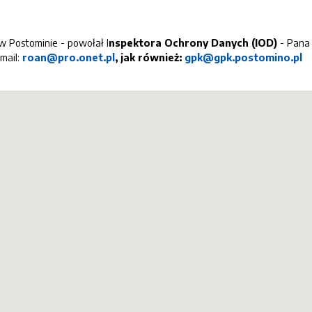
w Postominie - powołał I
nspektora Ochrony Danych (IOD)
- Pan
mail:
roan@pro.onet.pl
, jak również:
gpk@gpk.postomino.pl