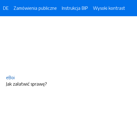
DE
Zamówienia publiczne
Instrukcja BIP
Wysoki kontrast
eBoi
Jak załatwić sprawę?