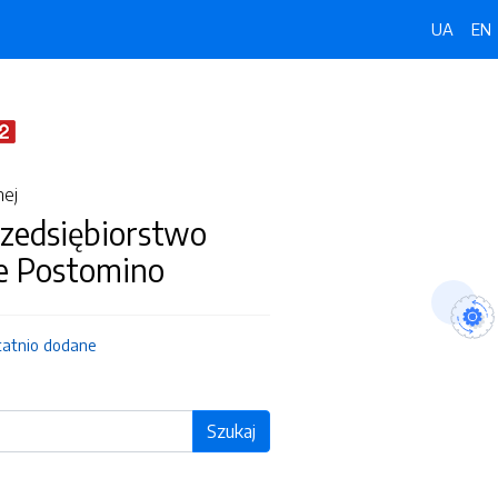
UA
EN
nej
zedsiębiorstwo
e Postomino
tatnio dodane
Szukaj